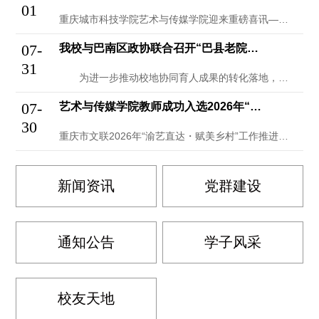
01
重庆城市科技学院艺术与传媒学院迎来重磅喜讯——由艺术与传媒学院播音系师生与学院团委学生会联合组建的“艺路同行”推普实践团。
07-
我校与巴南区政协联合召开“巴县老院子五课...
31
为进一步推动校地协同育人成果的转化落地，我校艺术与传媒学院与巴南区政协文教委联合召开“巴县老院子五课联动成果活化利用”专题座谈会。
07-
艺术与传媒学院教师成功入选2026年“渝...
30
重庆市文联2026年“渝艺直达・赋美乡村”工作推进会暨艺术家主流计划启动仪式成功举行，将作为项目文艺艺术家派驻九龙坡区西彭镇真武宫村。
新闻资讯
党群建设
通知公告
学子风采
校友天地